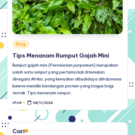
Posted
Blog
in
Tips Menanam Rumput Gajah Mini
Rumput gajah mini (Pennisetum purpureum) merupakan
salah satu rumput yang pertama kali ditemukan
dinegara Afrika, yang kemudian dibudidaya diIndonesia
karena memiliki kandungan protein yang bagus bagi
ternak. Tips menanam rumput…
afzal
08/11/2024
Posted
by
Cari