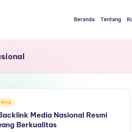
Beranda
Tentang
K
sional
Posted
Blog
n
Backlink Media Nasional Resmi
yang Berkualitas