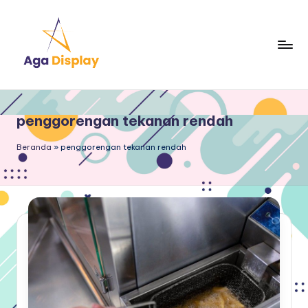
Skip
to
content
penggorengan tekanan rendah
Beranda
»
penggorengan tekanan rendah