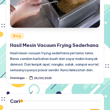
Posted
Blog
in
Hasil Mesin Vacuum Frying Sederhana
Hasil mesin vacuum frying sederhana pertama tama.
Bisnis camilan berbahan buah dan sayur makin banyak
diminati. Dari keripik apel, nangka, salak, sampai wortel,
semuanya punya pasar sendiri. Kunci kelezatan dan…
Dewangga
29/09/2025
Posted
by
Cari