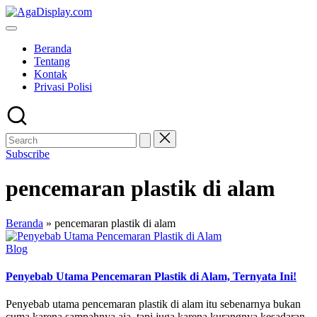
Skip
to
content
Beranda
Tentang
Kontak
Privasi Polisi
Subscribe
pencemaran plastik di alam
Beranda
»
pencemaran plastik di alam
Posted
Blog
in
Penyebab Utama Pencemaran Plastik di Alam, Ternyata Ini!
Penyebab utama pencemaran plastik di alam itu sebenarnya bukan
cuma karena sampahnya aja, tapi juga karena kurangnya kesadaran