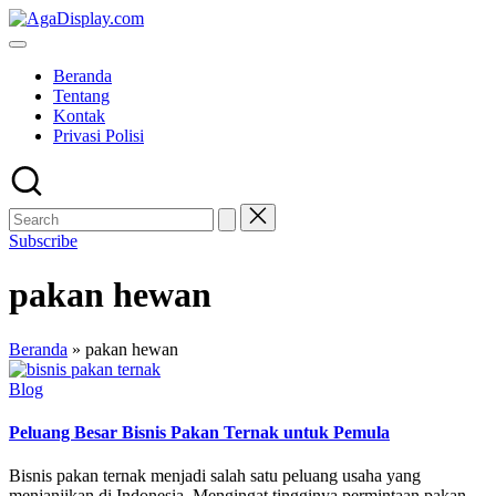
Skip
to
content
Beranda
Tentang
Kontak
Privasi Polisi
Subscribe
pakan hewan
Beranda
»
pakan hewan
Posted
Blog
in
Peluang Besar Bisnis Pakan Ternak untuk Pemula
Bisnis pakan ternak menjadi salah satu peluang usaha yang
menjanjikan di Indonesia. Mengingat tingginya permintaan pakan