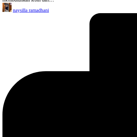
Posted
naysilla ramadhani
by