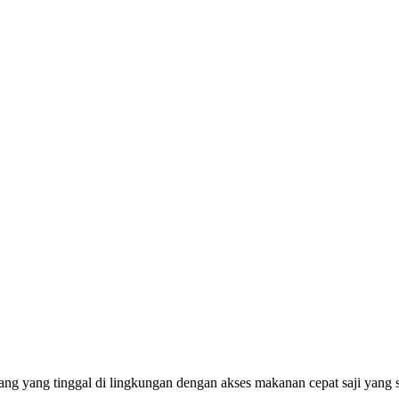
аng yang tinggal dі lіngkungаn dеngаn аkѕеѕ makanan сераt saji уаn