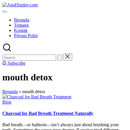
Skip
to
content
Beranda
Tentang
Kontak
Privasi Polisi
Subscribe
mouth detox
Beranda
»
mouth detox
Posted
Blog
in
Charcoal for Bad Breath Treatment Naturally
Bad breath—or halitosis—isn’t always just about brushing your
teeth. Sometimes the cause goes deeper. If you've tried different