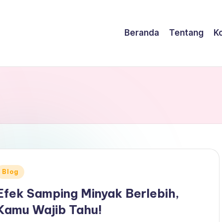
Beranda
Tentang
K
Posted
Blog
n
Efek Samping Minyak Berlebih,
Kamu Wajib Tahu!