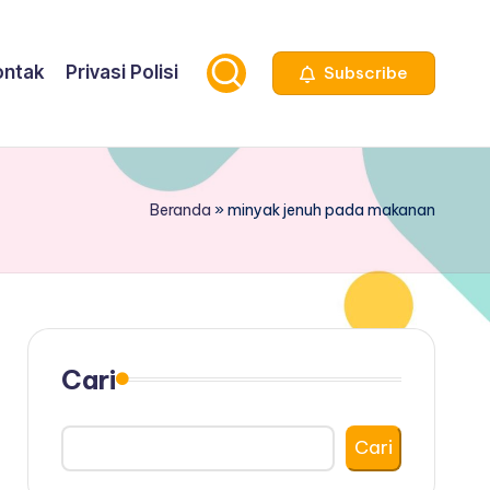
ontak
Privasi Polisi
Subscribe
Beranda
»
minyak jenuh pada makanan
Cari
Cari