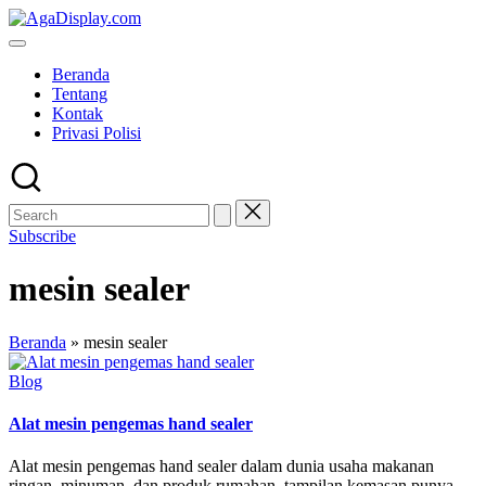
Skip
to
content
Beranda
Tentang
Kontak
Privasi Polisi
Subscribe
mesin sealer
Beranda
»
mesin sealer
Posted
Blog
in
Alat mesin pengemas hand sealer
Alat mesin pengemas hand sealer dalam dunia usaha makanan
ringan, minuman, dan produk rumahan, tampilan kemasan punya