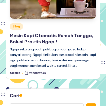
Posted
Blog
in
Mesin Kopi Otomatis Rumah Tangga,
Solusi Praktis Ngopi!
Ngopi sekarang udah jadi bagian dari gaya hidup
banyak orang. Ngopi kini bukan cuma soal nikmatin, tapi
juga jadi kebiasaan harian, baik untuk menyemangati
pagi maupun menikmati waktu santai. Kita…
fadhlan
29/08/2025
Posted
by
Cari