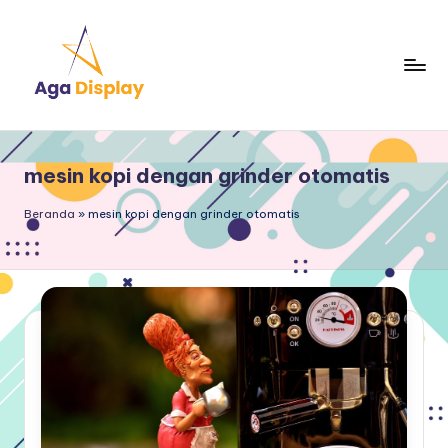
Skip
to
content
mesin kopi dengan grinder otomatis
Beranda
»
mesin kopi dengan grinder otomatis