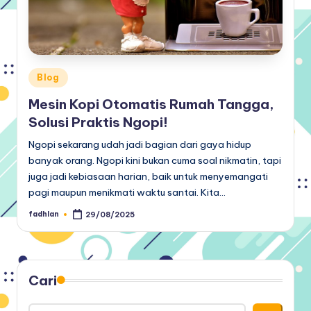
Posted
Blog
in
Mesin Kopi Otomatis Rumah Tangga,
Solusi Praktis Ngopi!
Ngopi sekarang udah jadi bagian dari gaya hidup
banyak orang. Ngopi kini bukan cuma soal nikmatin, tapi
juga jadi kebiasaan harian, baik untuk menyemangati
pagi maupun menikmati waktu santai. Kita…
fadhlan
29/08/2025
Posted
by
Cari