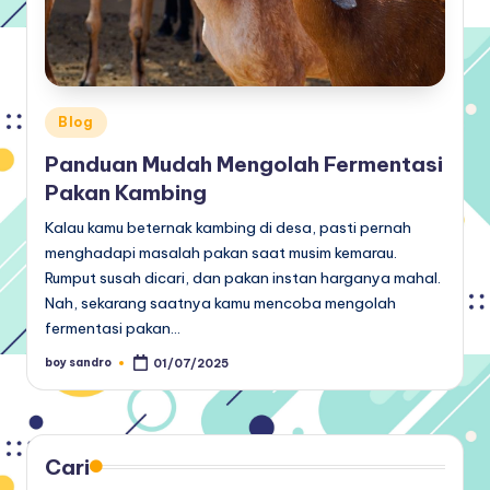
Posted
Blog
in
Panduan Mudah Mengolah Fermentasi
Pakan Kambing
Kalau kamu beternak kambing di desa, pasti pernah
menghadapi masalah pakan saat musim kemarau.
Rumput susah dicari, dan pakan instan harganya mahal.
Nah, sekarang saatnya kamu mencoba mengolah
fermentasi pakan…
boy sandro
01/07/2025
Posted
by
Cari