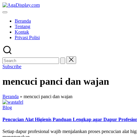
Skip
to
content
Beranda
Tentang
Kontak
Privasi Polisi
Subscribe
mencuci panci dan wajan
Beranda
»
mencuci panci dan wajan
Posted
Blog
in
Pencucian Alat Higienis Panduan Lengkap agar Dapur Profesio
Setiap dapur profesional wajib menjalankan proses pencucian alat higi
menggunakan…