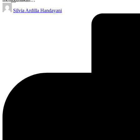
Posted
Silvia Ardilla Handayani
by