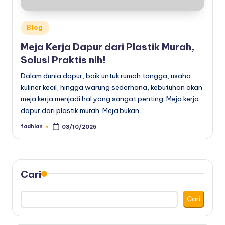
Posted
Blog
in
Meja Kerja Dapur dari Plastik Murah,
Solusi Praktis nih!
Dalam dunia dapur, baik untuk rumah tangga, usaha
kuliner kecil, hingga warung sederhana, kebutuhan akan
meja kerja menjadi hal yang sangat penting. Meja kerja
dapur dari plastik murah. Meja bukan…
fadhlan
03/10/2025
Posted
by
Cari
Cari