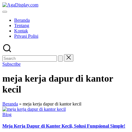
Skip
to
content
Beranda
Tentang
Kontak
Privasi Polisi
Subscribe
meja kerja dapur di kantor
kecil
Beranda
»
meja kerja dapur di kantor kecil
Posted
Blog
in
Meja Kerja Dapur di Kantor Kecil, Solusi Fungsional Simple!