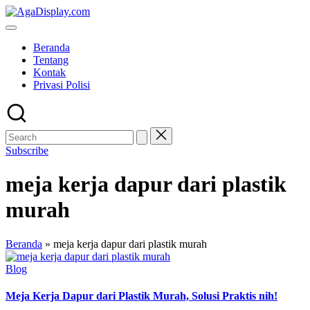
Skip
to
content
Beranda
Tentang
Kontak
Privasi Polisi
Subscribe
meja kerja dapur dari plastik
murah
Beranda
»
meja kerja dapur dari plastik murah
Posted
Blog
in
Meja Kerja Dapur dari Plastik Murah, Solusi Praktis nih!