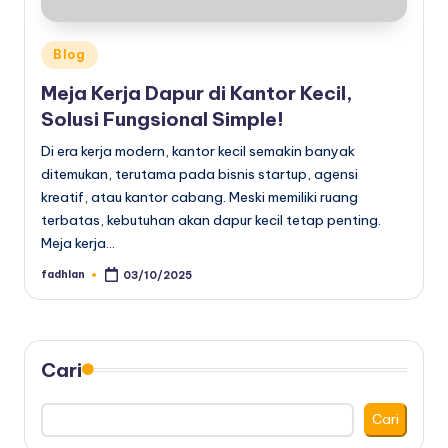
Posted
Blog
in
Meja Kerja Dapur di Kantor Kecil,
Solusi Fungsional Simple!
Di era kerja modern, kantor kecil semakin banyak
ditemukan, terutama pada bisnis startup, agensi
kreatif, atau kantor cabang. Meski memiliki ruang
terbatas, kebutuhan akan dapur kecil tetap penting.
Meja kerja…
fadhlan
03/10/2025
Posted
by
Cari
Cari