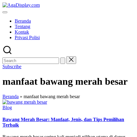
Skip
to
content
Beranda
Tentang
Kontak
Privasi Polisi
Subscribe
manfaat bawang merah besar
Beranda
»
manfaat bawang merah besar
Posted
Blog
in
Bawang Merah Besar: Manfaat, Jenis, dan Tips Pemilihan
Terbaik
Bawang merah besar sering kali menjadi pilihan utama di dapur.