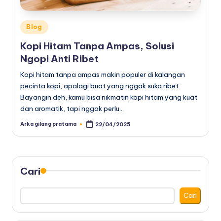
Posted
Blog
in
Kopi Hitam Tanpa Ampas, Solusi
Ngopi Anti Ribet
Kopi hitam tanpa ampas makin populer di kalangan
pecinta kopi, apalagi buat yang nggak suka ribet.
Bayangin deh, kamu bisa nikmatin kopi hitam yang kuat
dan aromatik, tapi nggak perlu…
Arka gilang pratama
22/04/2025
Posted
by
Cari
Cari