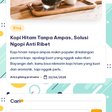
Posted
Blog
in
Kopi Hitam Tanpa Ampas, Solusi
Ngopi Anti Ribet
Kopi hitam tanpa ampas makin populer di kalangan
pecinta kopi, apalagi buat yang nggak suka ribet.
Bayangin deh, kamu bisa nikmatin kopi hitam yang kuat
dan aromatik, tapi nggak perlu…
Arka gilang pratama
22/04/2025
Posted
by
Cari