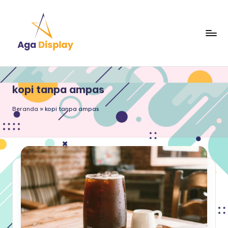
Skip
to
content
kopi tanpa ampas
Beranda
»
kopi tanpa ampas