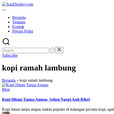
Skip
to
content
Beranda
Tentang
Kontak
Privasi Polisi
Subscribe
kopi ramah lambung
Beranda
»
kopi ramah lambung
Posted
Blog
in
Kopi Hitam Tanpa Ampas, Solusi Ngopi Anti Ribet
Kopi hitam tanpa ampas makin populer di kalangan pecinta kopi, apa
Posted