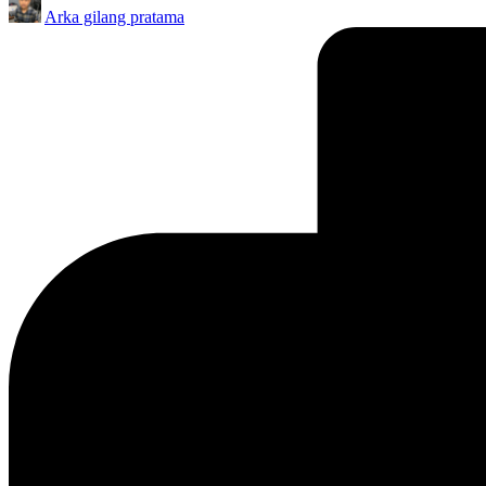
Arka gilang pratama
by