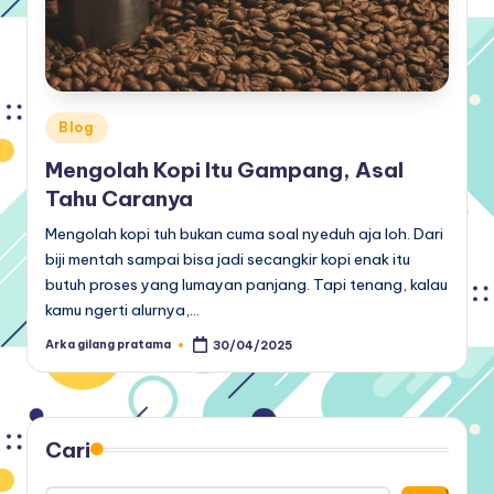
Posted
Blog
in
Mengolah Kopi Itu Gampang, Asal
Tahu Caranya
Mengolah kopi tuh bukan cuma soal nyeduh aja loh. Dari
biji mentah sampai bisa jadi secangkir kopi enak itu
butuh proses yang lumayan panjang. Tapi tenang, kalau
kamu ngerti alurnya,…
Arka gilang pratama
30/04/2025
Posted
by
Cari