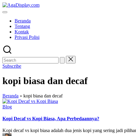
Skip
to
content
Beranda
Tentang
Kontak
Privasi Polisi
Subscribe
kopi biasa dan decaf
Beranda
»
kopi biasa dan decaf
Posted
Blog
in
Kopi Decaf vs Kopi Biasa, Apa Perbedaannya?
Kopi decaf vs kopi biasa adalah dua jenis kopi yang sering jadi pil
Posted