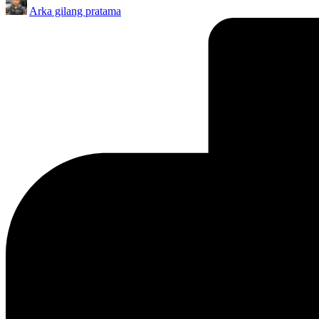
Arka gilang pratama
by