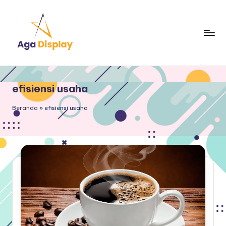
Skip
to
content
efisiensi usaha
Beranda
»
efisiensi usaha