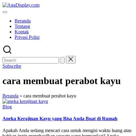
Skip
to
content
Beranda
Tentang
Kontak
Privasi Polisi
Subscribe
cara membuat perabot kayu
Beranda
»
cara membuat perabot kayu
Posted
Blog
in
Aneka Kerajinan Kayu yang Bisa Anda Buat di Rumah
Apakah Anda sedang mencari cara untuk mengisi waktu luang atau
bahkan ingin menghasilkan sesuatu yang bermanfaat? Aneka