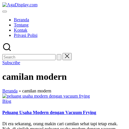
Skip
to
content
Beranda
Tentang
Kontak
Privasi Polisi
Subscribe
camilan modern
Beranda
»
camilan modern
Posted
Blog
in
Peluang Usaha Modern dengan Vacuum Frying
Di era sekarang, orang makin cari camilan sehat tapi tetap enak.
Nah, di sinilah muncul peluang usaha modern dengan vacuum