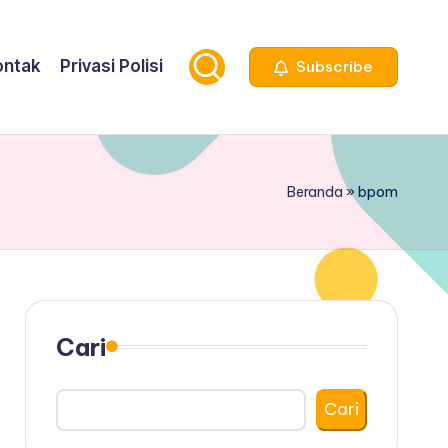
ontak
Privasi Polisi
Subscribe
Beranda
»
bpom
Cari
Cari