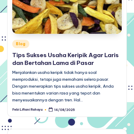
Posted
Blog
in
Tips Sukses Usaha Keripik Agar Laris
dan Bertahan Lama di Pasar
Menjalankan usaha keripik tidak hanya soal
memproduksi, tetapi juga memahami selera pasar.
Dengan menerapkan tips sukses usaha keripik, Anda
bisa menentukan varian rasa yang tepat dan
menyesuaikannya dengan tren. Hal…
Febi Lifiani Rahayu
14/08/2025
Posted
by