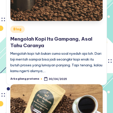
Posted
Blog
in
Mengolah Kopi Itu Gampang, Asal
Tahu Caranya
Mengolah kopi tuh bukan cuma soal nyeduh aja loh. Dari
biji mentah sampai bisa jadi secangkir kopi enak itu
butuh proses yang lumayan panjang. Tapi tenang, kalau
kamu ngerti alurnya,…
Arka gilang pratama
30/04/2025
Posted
by