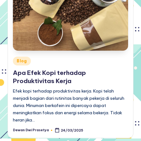
Posted
Blog
in
Apa Efek Kopi terhadap
Produktivitas Kerja
Efek kopi terhadap produktivitas kerja. Kopi telah
menjadi bagian dari rutinitas banyak pekerja di seluruh
dunia. Minuman berkafein ini dipercaya dapat
meningkatkan fokus dan energi selama bekerja. Tidak
heran jika…
Dewan Dwi Prasetya
24/03/2025
Posted
by