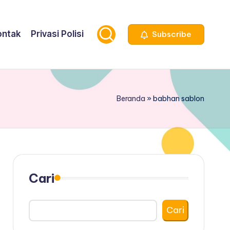
ontak
Privasi Polisi
Subscribe
Beranda
»
babhan sablon
Cari
Cari