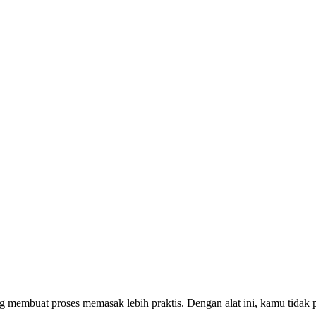
 membuat proses memasak lebih praktis. Dengan alat ini, kamu tidak p