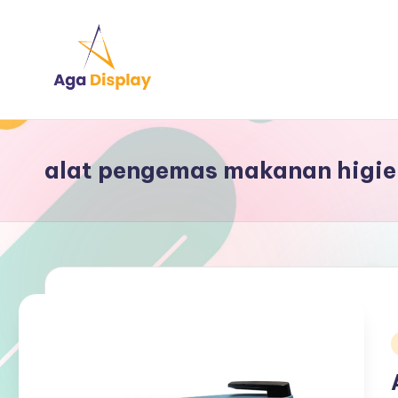
Skip
to
content
alat pengemas makanan higie
i