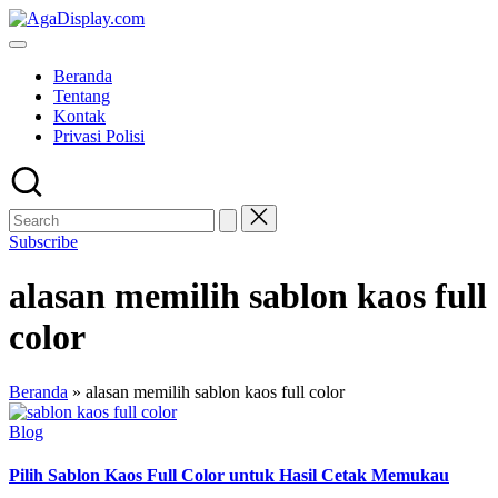
Skip
to
content
Beranda
Tentang
Kontak
Privasi Polisi
Subscribe
alasan memilih sablon kaos full
color
Beranda
»
alasan memilih sablon kaos full color
Posted
Blog
in
Pilih Sablon Kaos Full Color untuk Hasil Cetak Memukau