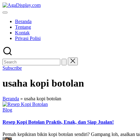
Skip
to
content
Beranda
Tentang
Kontak
Privasi Polisi
Subscribe
usaha kopi botolan
Beranda
»
usaha kopi botolan
Posted
Blog
in
Resep Kopi Botolan Praktis, Enak, dan Siap Jualan!
Pernah kepikiran bikin kopi botolan sendiri? Gampang loh, asalkan ta
Posted