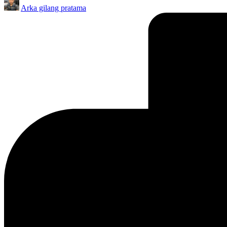
Arka gilang pratama
by