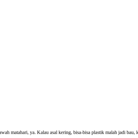
awah matahari, ya. Kalau asal kering, bisa-bisa plastik malah jadi ba