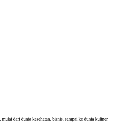
 mulai dari dunia kesehatan, bisnis, sampai ke dunia kuliner.