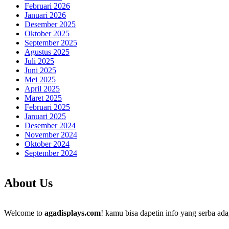
Februari 2026
Januari 2026
Desember 2025
Oktober 2025
September 2025
Agustus 2025
Juli 2025
Juni 2025
Mei 2025
April 2025
Maret 2025
Februari 2025
Januari 2025
Desember 2024
November 2024
Oktober 2024
September 2024
About Us
Welcome to
agadisplays.com
! kamu bisa dapetin info yang serba ada,