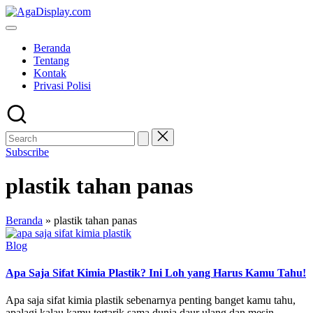
Skip
to
content
Beranda
Tentang
Kontak
Privasi Polisi
Subscribe
plastik tahan panas
Beranda
»
plastik tahan panas
Posted
Blog
in
Apa Saja Sifat Kimia Plastik? Ini Loh yang Harus Kamu Tahu!
Apa saja sifat kimia plastik sebenarnya penting banget kamu tahu,
apalagi kalau kamu tertarik sama dunia daur ulang dan mesin