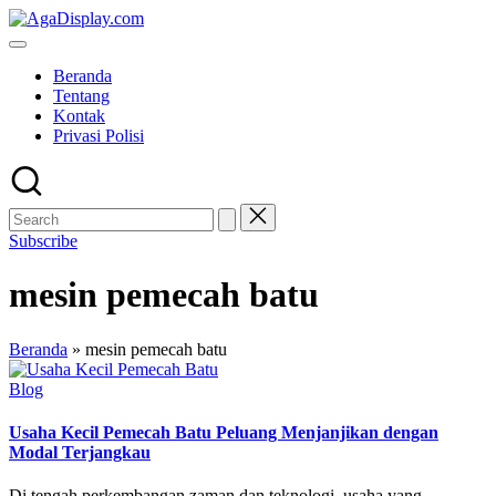
Skip
to
content
Beranda
Tentang
Kontak
Privasi Polisi
Subscribe
mesin pemecah batu
Beranda
»
mesin pemecah batu
Posted
Blog
in
Usaha Kecil Pemecah Batu Peluang Menjanjikan dengan
Modal Terjangkau
Di tengah perkembangan zaman dan teknologi, usaha yang