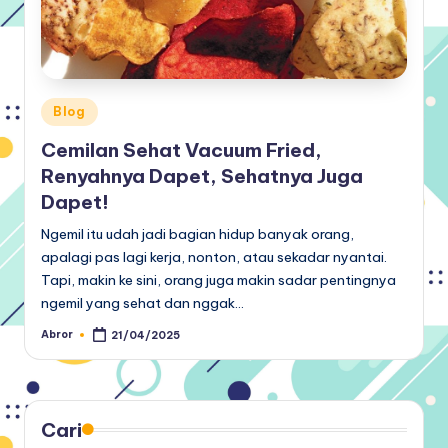
Posted
Blog
in
Cemilan Sehat Vacuum Fried,
Renyahnya Dapet, Sehatnya Juga
Dapet!
Ngemil itu udah jadi bagian hidup banyak orang,
apalagi pas lagi kerja, nonton, atau sekadar nyantai.
Tapi, makin ke sini, orang juga makin sadar pentingnya
ngemil yang sehat dan nggak…
Abror
21/04/2025
Posted
by
Cari